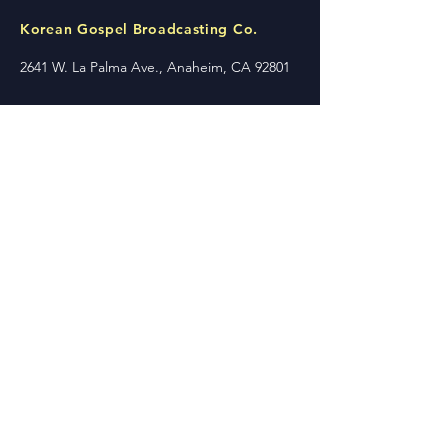
Korean Gospel Broadcasting Co.
2641 W. La Palma Ave., Anaheim, CA 92801
[Conference Place]
2701 S Woodgate Dr, West Covina, CA
91792
Tel:
714-484-1190
Fax:
714-750-9516
conference@kgbc.com
© 2023 by Korean Gospel
Broadcasting Co. Powered