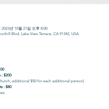
– 2023년 10월 21일 오후 8:00
oothill Blvd, Lake View Terrace, CA 91342, USA
100
 : $200
hurch, additional $50 for each additional person)
s : $80
ies